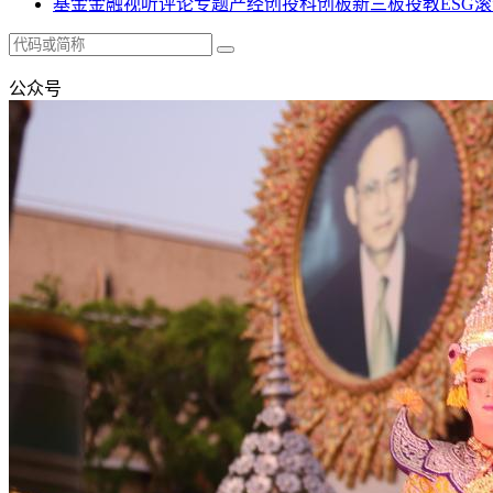
基金
金融
视听
评论
专题
产经
创投
科创板
新三板
投教
ESG
滚
公众号