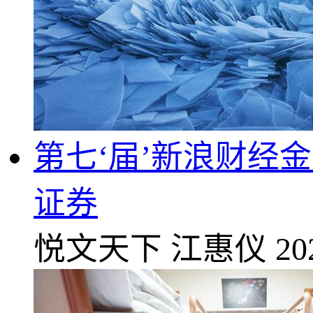
第七‘届’新浪财经
证券
悦文天下
江惠仪
20