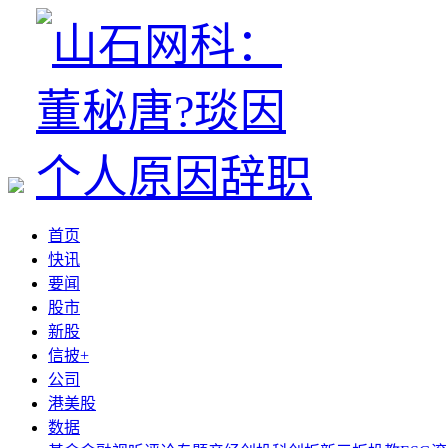
首页
快讯
要闻
股市
新股
信披+
公司
港美股
数据