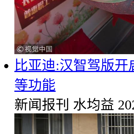
比亚迪:汉智驾版开
等功能
新闻报刊
水均益
20