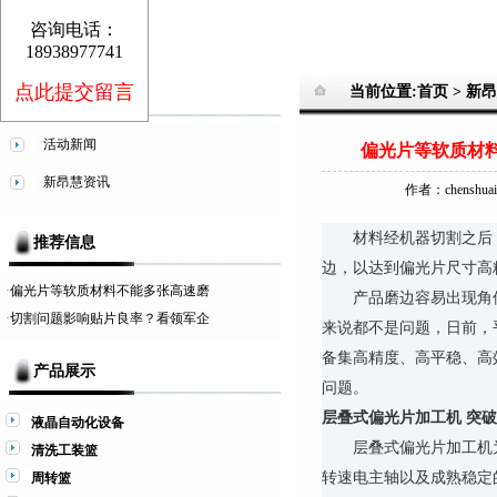
咨询电话：
18938977741
点此提交留言
当前位置:首页 >
新昂
新闻动态
活动新闻
偏光片等软质材
新昂慧资讯
作者：chenshu
材料经机器切割之后
推荐信息
边，以达到偏光片尺寸高
·
偏光片等软质材料不能多张高速磨
产品磨边容易出现角
·
切割问题影响贴片良率？看领军企
来说都不是问题，日前，
备集高精度、高平稳、高
产品展示
问题。
层叠式偏光片加工机 突
液晶自动化设备
层叠式偏光片加工机
清洗工装篮
转速电主轴以及成熟稳定
周转篮