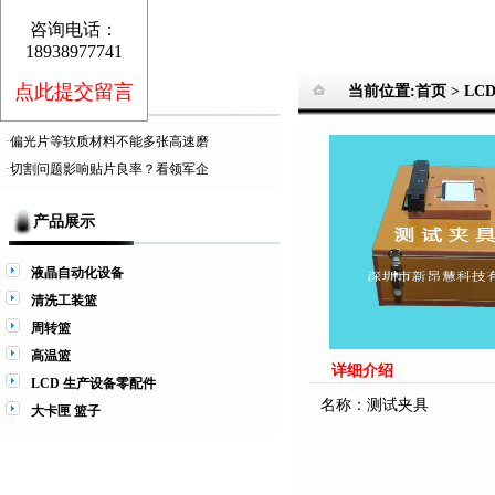
咨询电话：
18938977741
点此提交留言
当前位置:首页 >
LC
推荐信息
·
偏光片等软质材料不能多张高速磨
·
切割问题影响贴片良率？看领军企
产品展示
液晶自动化设备
清洗工装篮
周转篮
高温篮
详细介绍
LCD 生产设备零配件
名称：测试夹具
大卡匣 篮子