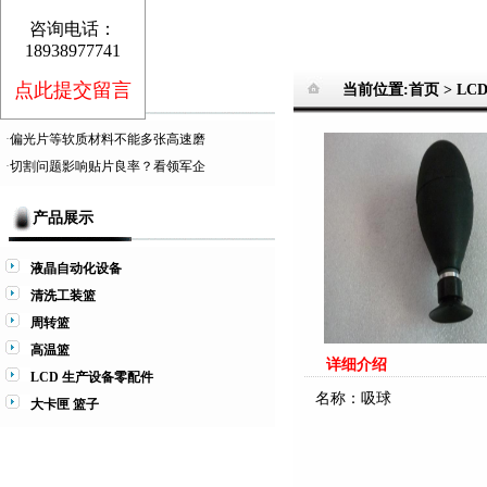
咨询电话：
18938977741
点此提交留言
当前位置:首页 >
LC
推荐信息
·
偏光片等软质材料不能多张高速磨
·
切割问题影响贴片良率？看领军企
产品展示
液晶自动化设备
清洗工装篮
周转篮
高温篮
详细介绍
LCD 生产设备零配件
名称：吸球
大卡匣 篮子