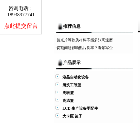
咨询电话：
18938977741
点此提交留言
推荐信息
·
偏光片等软质材料不能多张高速磨
·
切割问题影响贴片良率？看领军企
产品展示
液晶自动化设备
清洗工装篮
周转篮
高温篮
LCD 生产设备零配件
大卡匣 篮子